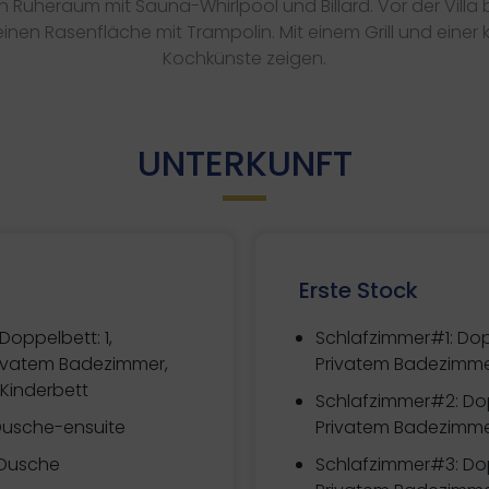
en Ruheraum mit Sauna-Whirlpool und Billard. Vor der Villa 
nen Rasenfläche mit Trampolin. Mit einem Grill und einer
Kochkünste zeigen.
UNTERKUNFT
Erste Stock
Doppelbett: 1,
Schlafzimmer#1:
Dop
Privatem Badezimmer,
Privatem Badezimmer
 Kinderbett
Schlafzimmer#2:
Dop
Dusche-ensuite
Privatem Badezimmer
Dusche
Schlafzimmer#3:
Dop