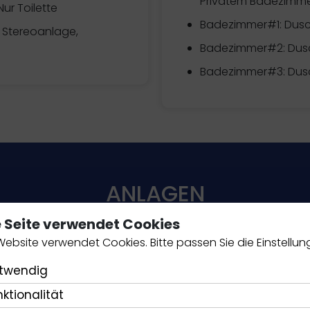
Privatem Badezimmer
ur Toilette
Badezimmer#1: Dusc
 Stereoanlage,
Badezimmer#2: Dus
Badezimmer#3: Dus
ANLAGEN
e Seite verwendet Cookies
Website verwendet Cookies. Bitte passen Sie die Einstellun
KÜCHEN-ESSENTIALS
twendig
nktionalität
Kaffeefilter