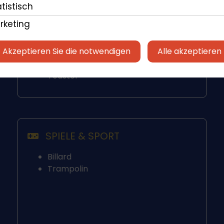
Kühlschrank mit Gefrierfach
tistisch
Keramikkochfeld
rketing
Kessel
Mikrowelle
Akzeptieren Sie die notwendigen
Alle akzeptieren
Ofen
Geschirrspülmaschine
Toaster
SPIELE & SPORT
Billard
Trampolin