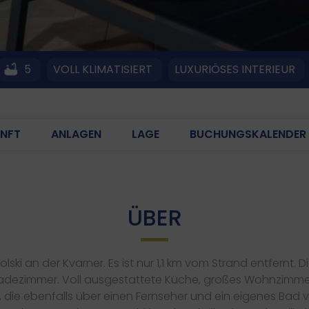
5
VOLL KLIMATISIERT
LUXURIÖSES INTERIEUR
NFT
ANLAGEN
LAGE
BUCHUNGSKALENDER
ÜBER
olski an der Kvarner. Es ist nur 1,1 km vom Strand entfernt. Die
Badezimmer. Voll ausgestattete Küche, großes Wohnzimmer 
r, die ebenfalls über einen Fernseher und ein eigenes Bad