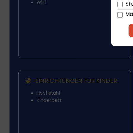
WiFi
Sta
Ma
EINRICHTUNGEN FÜR KINDER
Hochstuhl
Kinderbett