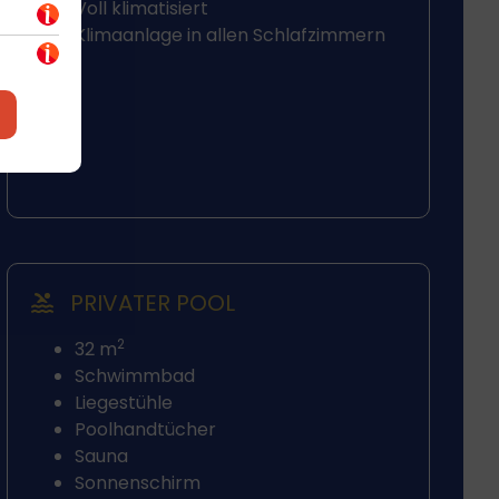
Voll klimatisiert
Klimaanlage in allen Schlafzimmern
PRIVATER POOL
2
32 m
Schwimmbad
Liegestühle
Poolhandtücher
Sauna
Sonnenschirm