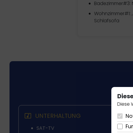
Badezimmer#3: N
Wohnzimmer#1: ,
Schlafsofa
Dies
Diese 
UNTERHALTUNG
No
Fu
SAT-TV