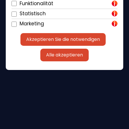
Funktionalität
Statistisch
Marketing
Akzeptieren Sie die notwendigen
Piantade 41, 52440 Poreč
+385 98 184 4015
Alle akzeptieren
info@klickandbook.com