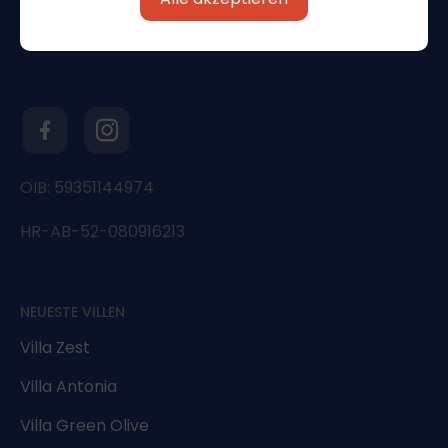
OIB: 59351144974
HR-AB-52-080916213
NEUESTE VILLEN
Villa Zest
Villa Antonia
Villa Green Olive