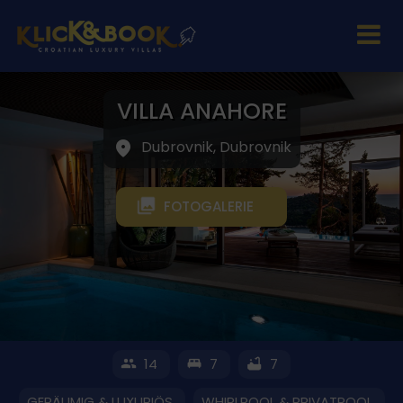
VILLA ANAHORE
Dubrovnik, Dubrovnik
FOTOGALERIE
14
7
7
GERÄUMIG & LUXURIÖS
WHIRLPOOL & PRIVATPOOL