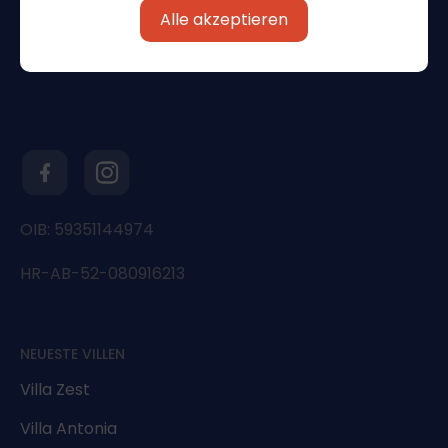
Alle akzeptieren
OIB: 59351144974
HR-AB-52-080916213
NEUESTE VILLEN
Villa Zest
Villa Antonia