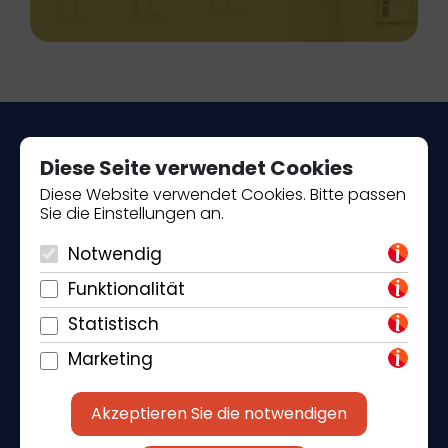
Diese Seite verwendet Cookies
Diese Website verwendet Cookies. Bitte passen
Sie die Einstellungen an.
Piantade 41, 52440 Poreč
Notwendig
+385 98 184 4015
Funktionalität
Statistisch
info@klickandbook.com
Marketing
Akzeptieren Sie die notwendigen