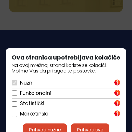
Ova stranica upotrebljava kolačiće
Na ovoj mrežnoj stranci koriste se kolačići.
Molimo Vas da prilagodite postavke.
Piantade 41, 52440 Poreč
Nužni
+385 98 184 4015
Funkcionalni
info@klickandbook.com
Statistički
Marketinški
Prihvati nužne
Prihvati sve