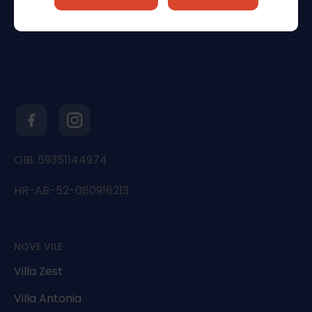
OIB: 59351144974
HR-AB-52-080916213
NOVE VILE
Villa Zest
Villa Antonia