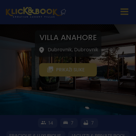
VILLA ANAHORE
Dubrovnik, Dubrovnik
PRIKAŽI SLIKE
14
7
7
SPACIOUS & LUXURIOUS
JACUZZI & PRIVATE POOL