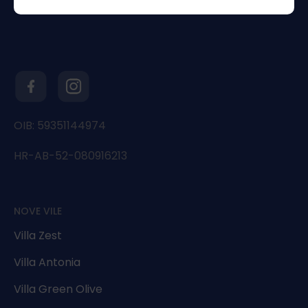
OIB: 59351144974
HR-AB-52-080916213
NOVE VILE
Villa Zest
Villa Antonia
Villa Green Olive