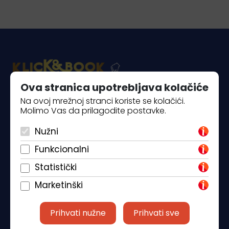
Ova stranica upotrebljava kolačiće
Na ovoj mrežnoj stranci koriste se kolačići.
Piantade 41, 52440 Poreč
Molimo Vas da prilagodite postavke.
+385 98 184 4015
Nužni
info@klickandbook.com
Funkcionalni
Statistički
Marketinški
Prihvati nužne
Prihvati sve