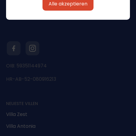
Alle akzeptieren
OIB: 59351144974
HR-AB-52-080916213
NEUESTE VILLEN
Villa Zest
Villa Antonia