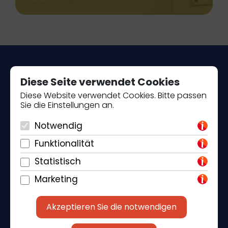
Diese Seite verwendet Cookies
Diese Website verwendet Cookies. Bitte passen
Sie die Einstellungen an.
Piantade 41, 52440 Poreč
Notwendig
+385 98 184 4015
Funktionalität
info@klickandbook.com
Statistisch
Marketing
Akzeptieren Sie die notwendigen