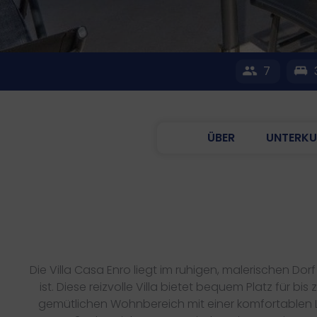
7
ÜBER
UNTERKU
Die Villa Casa Enro liegt im ruhigen, malerischen Do
ist. Diese reizvolle Villa bietet bequem Platz für
gemütlichen Wohnbereich mit einer komfortablen Lo