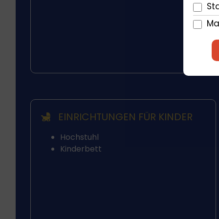
Sta
Ma
EINRICHTUNGEN FÜR KINDER
Hochstuhl
Kinderbett