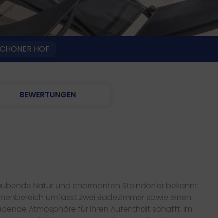
CHÖNER HOF
BEWERTUNGEN
emberaubende Natur und charmanten Steindörfer bekannt
er Innenbereich umfasst zwei Badezimmer sowie einen
adende Atmosphäre für Ihren Aufenthalt schafft. Im