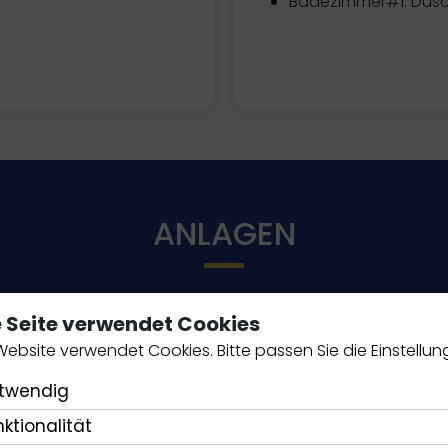
Badezimmer#1: Dus
ANLAGEN
e Seite verwendet Cookies
KÜCHEN-ESSENTIALS
Website verwendet Cookies. Bitte passen Sie die Einstellun
Kaffee Espresso
twendig
Kühlschrank mit Gefrierfach
nktionalität
Induktionskochfeld