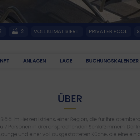
3
2
VOLL KLIMATISIERT
PRIVATER POOL
S
NFT
ANLAGEN
LAGE
BUCHUNGSKALENDER
ÜBER
rf Bičići im Herzen Istriens, einer Region, die für ihre at
 bis zu 7 Personen in drei ansprechenden Schlafzimmern. D
unge und einer voll ausgestatteten Küche, die eine einl