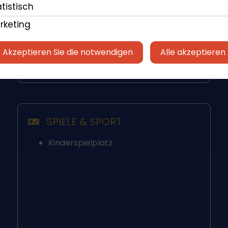
Kessel
tistisch
Mikrowelle
rketing
Mixer
Ofen
Akzeptieren Sie die notwendigen
Alle akzeptieren
Geschirrspülmaschine
Toaster
SPIELE & SPORT
Kinderspielplatz