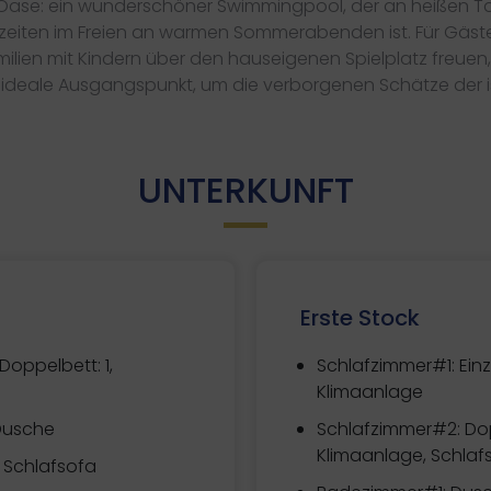
 Oase: ein wunderschöner Swimmingpool, der an heißen Ta
Mahlzeiten im Freien an warmen Sommerabenden ist. Für Gä
lien mit Kindern über den hauseigenen Spielplatz freuen,
der ideale Ausgangspunkt, um die verborgenen Schätze der i
UNTERKUNFT
Erste Stock
Doppelbett: 1,
Schlafzimmer#1:
Einz
Klimaanlage
Dusche
Schlafzimmer#2:
Dop
Klimaanlage, Schlaf
 Schlafsofa