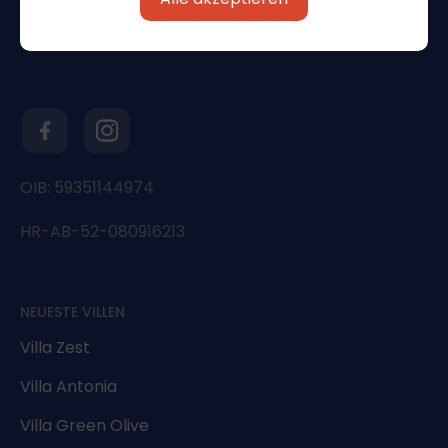
OIB: 59351144974
HR-AB-52-080916213
NEUESTE VILLEN
Villa Zest
Villa Antonia
Villa Green Olive