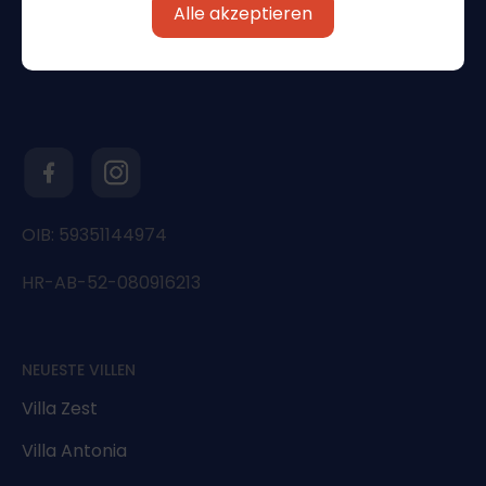
Alle akzeptieren
OIB: 59351144974
HR-AB-52-080916213
NEUESTE VILLEN
Villa Zest
Villa Antonia