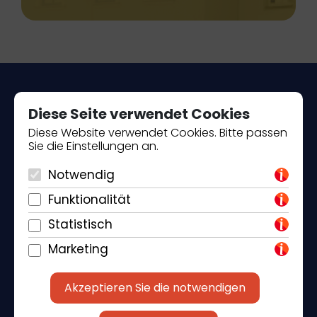
Diese Seite verwendet Cookies
Diese Website verwendet Cookies. Bitte passen
Sie die Einstellungen an.
Piantade 41, 52440 Poreč
Notwendig
+385 98 184 4015
Funktionalität
info@klickandbook.com
Statistisch
Marketing
Akzeptieren Sie die notwendigen