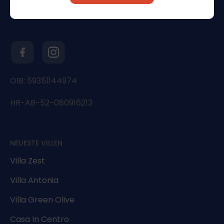
OIB: 59351144974
HR-AB-52-080916213
NEUESTE VILLEN
Villa Zest
Villa Antonia
Villa Green Olive
Casa In Centro