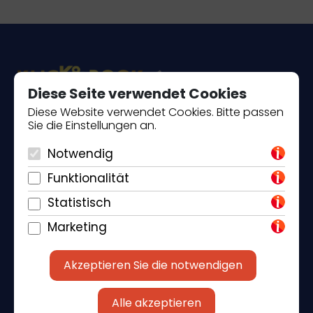
Diese Seite verwendet Cookies
Diese Website verwendet Cookies. Bitte passen
Sie die Einstellungen an.
Piantade 41, 52440 Poreč
+385 98 184 4015
Notwendig
Funktionalität
info@klickandbook.com
Statistisch
Marketing
Akzeptieren Sie die notwendigen
Alle akzeptieren