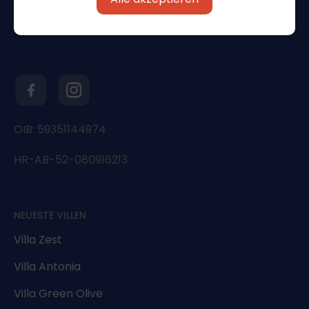
OIB: 59351144974
HR-AB-52-080916213
NEUESTE VILLEN
Villa Zest
Villa Antonia
Villa Green Olive