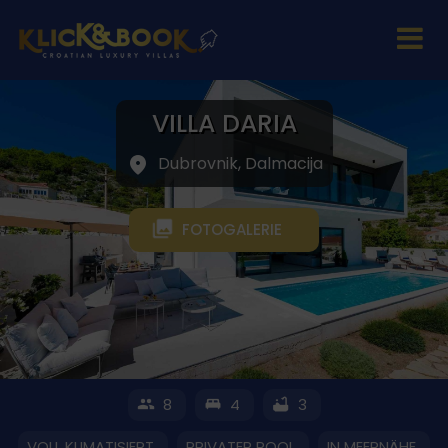
VILLA DARIA
Dubrovnik, Dalmacija
FOTOGALERIE
8
4
3
VOLL KLIMATISIERT
PRIVATER POOL
IN MEERNÄHE