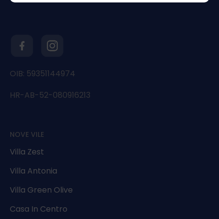
OIB: 59351144974
HR-AB-52-080916213
NOVE VILE
Villa Zest
Villa Antonia
Villa Green Olive
Casa In Centro