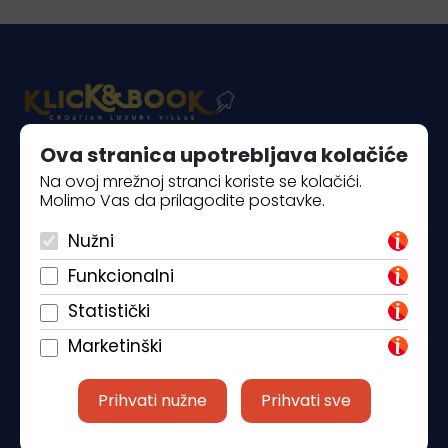
Ova stranica upotrebljava kolačiće
Piantade 41, 52440 Poreč
Na ovoj mrežnoj stranci koriste se kolačići.
Molimo Vas da prilagodite postavke.
+385 98 184 4015
Nužni
info@klickandbook.com
Funkcionalni
Statistički
Marketinški
Prihvati nužne
Prihvati sve