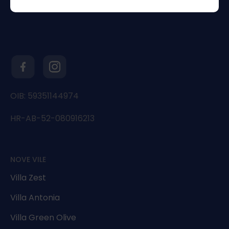
OIB: 59351144974
HR-AB-52-080916213
NOVE VILE
Villa Zest
Villa Antonia
Villa Green Olive