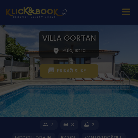
VILLA GORTAN
Pula, Istra
PRIKAŽI SLIKE
7
3
2
MODERNI DIZAJN
BAZEN
VANJSKI ROŠTILJ