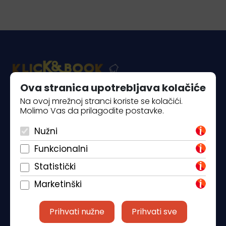
Ova stranica upotrebljava kolačiće
Na ovoj mrežnoj stranci koriste se kolačići.
Piantade 41, 52440 Poreč
Molimo Vas da prilagodite postavke.
+385 98 184 4015
Nužni
info@klickandbook.com
Funkcionalni
Statistički
Marketinški
Prihvati nužne
Prihvati sve