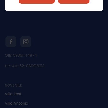
OIB: 59351144974
HR-AB-52-080916213
NOVE VILE
Villa Zest
Villa Antonia