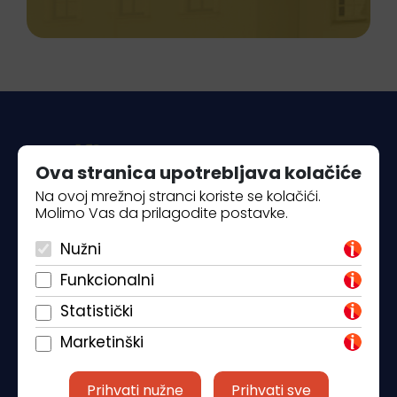
Ova stranica upotrebljava kolačiće
Na ovoj mrežnoj stranci koriste se kolačići.
Molimo Vas da prilagodite postavke.
Piantade 41, 52440 Poreč
Nužni
+385 98 184 4015
Funkcionalni
info@klickandbook.com
Statistički
Marketinški
Prihvati nužne
Prihvati sve