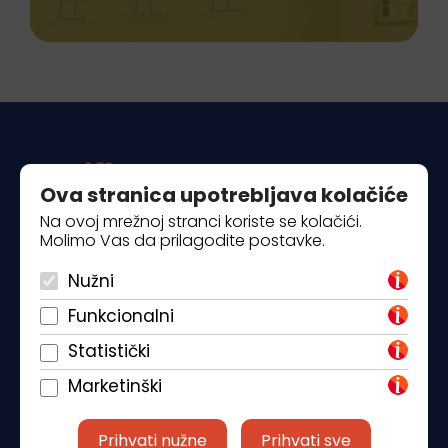
Ova stranica upotrebljava kolačiće
Na ovoj mrežnoj stranci koriste se kolačići.
Molimo Vas da prilagodite postavke.
Piantade 41, 52440 Poreč
Nužni
+385 98 184 4015
Funkcionalni
info@klickandbook.com
Statistički
Marketinški
Prihvati nužne
Prihvati sve