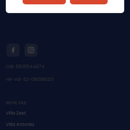
OIB: 59351144974
HR-AB-52-080916213
NOVE VILE
Villa Zest
Villa Antonia