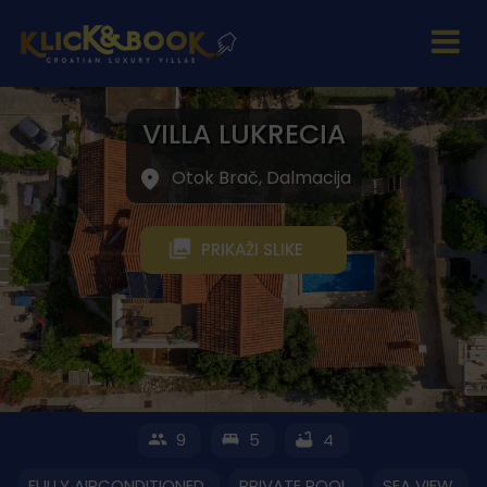
VILLA LUKRECIA
Otok Brač, Dalmacija
PRIKAŽI SLIKE
9
5
4
FULLY AIRCONDITIONED
PRIVATE POOL
SEA VIEW