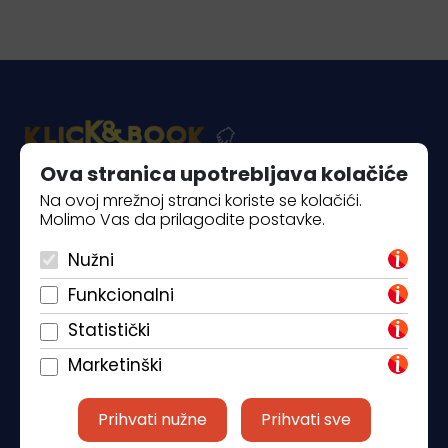
Ova stranica upotrebljava kolačiće
Na ovoj mrežnoj stranci koriste se kolačići.
Piantade 41, 52440 Poreč
Molimo Vas da prilagodite postavke.
+385 98 184 4015
Nužni
info@klickandbook.com
Funkcionalni
Statistički
Marketinški
Prihvati nužne
Prihvati sve