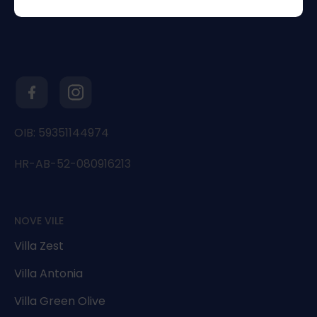
OIB: 59351144974
HR-AB-52-080916213
NOVE VILE
Villa Zest
Villa Antonia
Villa Green Olive