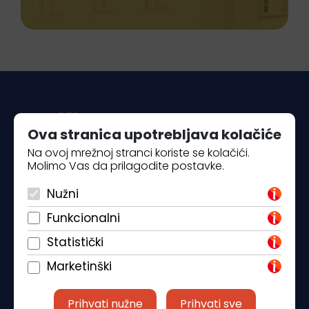
Ova stranica upotrebljava kolačiće
Na ovoj mrežnoj stranci koriste se kolačići.
Molimo Vas da prilagodite postavke.
Piantade 41, 52440 Poreč
Nužni
+385 98 184 4015
Funkcionalni
info@klickandbook.com
Statistički
Marketinški
Prihvati nužne
Prihvati sve