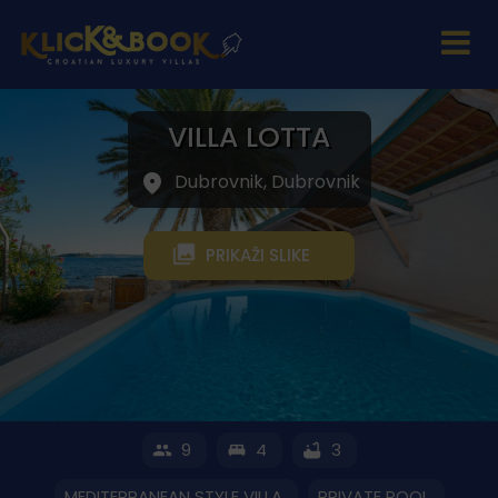
VILLA LOTTA
Dubrovnik, Dubrovnik
PRIKAŽI SLIKE
9
4
3
MEDITERRANEAN STYLE VILLA
PRIVATE POOL