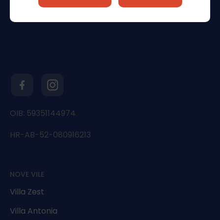
OIB: 59351144974
HR-AB-52-080916213
NOVE VILE
Villa Zest
Villa Antonia