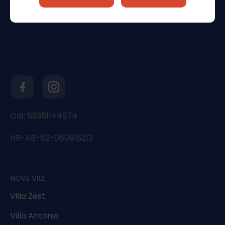
OIB: 59351144974
HR-AB-52-080916213
NOVE VILE
Villa Zest
Villa Antonia