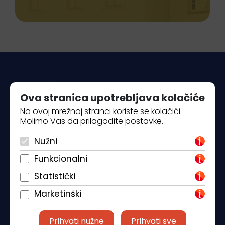
Ova stranica upotrebljava kolačiće
Na ovoj mrežnoj stranci koriste se kolačići.
Molimo Vas da prilagodite postavke.
Piantade 41, 52440 Poreč
Nužni
+385 98 184 4015
Funkcionalni
info@klickandbook.com
Statistički
Marketinški
Prihvati nužne
Prihvati sve