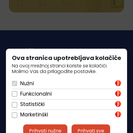
Ova stranica upotrebljava kolačiće
Na ovoj mrežnoj stranci koriste se kolačići.
Molimo Vas da prilagodite postavke.
Piantade 41, 52440 Poreč
Nužni
+385 98 184 4015
Funkcionalni
info@klickandbook.com
Statistički
Marketinški
Prihvati nužne
Prihvati sve