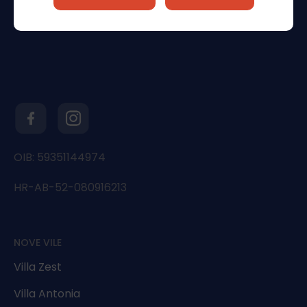
OIB: 59351144974
HR-AB-52-080916213
NOVE VILE
Villa Zest
Villa Antonia