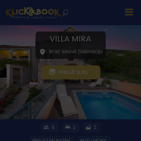
VILLA MIRA
Brač island, Dalmacija
PRIKAŽI SLIKE
5
2
2
PRIVATAN BAZEN
BLIZU MORA