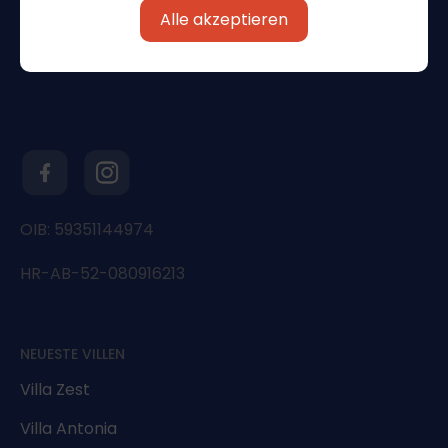
Alle akzeptieren
OIB: 59351144974
HR-AB-52-080916213
NEUESTE VILLEN
Villa Zest
Villa Antonia