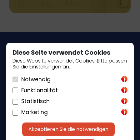
Diese Seite verwendet Cookies
Diese Website verwendet Cookies. Bitte passen
Sie die Einstellungen an.
Piantade 41, 52440 Poreč
Notwendig
+385 98 184 4015
Funktionalität
Statistisch
info@klickandbook.com
Marketing
Akzeptieren Sie die notwendigen