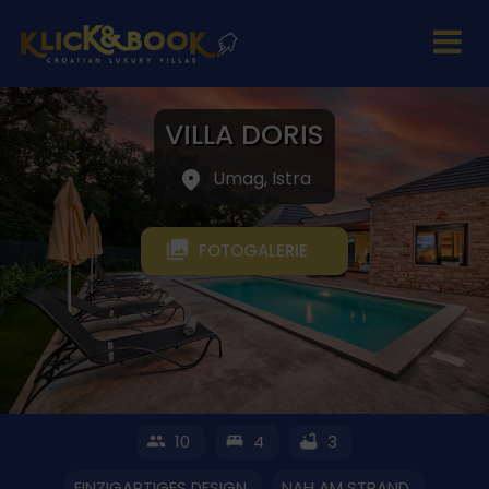
VILLA DORIS
Umag, Istra
FOTOGALERIE
10
4
3
EINZIGARTIGES DESIGN
NAH AM STRAND