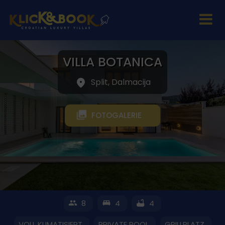
VILLA BOTANICA
Split, Dalmacija
FOTOGALERIE
8
4
4
VOLL KLIMATISIERT
PRIVATE POOL
GRILLPLATZ