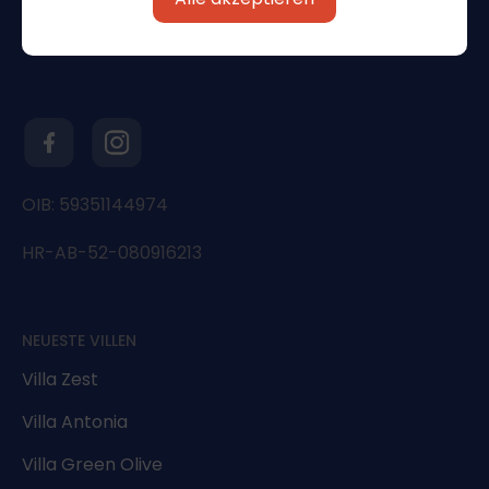
OIB: 59351144974
HR-AB-52-080916213
NEUESTE VILLEN
Villa Zest
Villa Antonia
Villa Green Olive