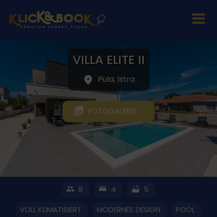
VILLA ELITE II
Pula, Istra
FOTOGALERIE
8
4
5
VOLL KLIMATISIERT
MODERNES DESIGN
POOL