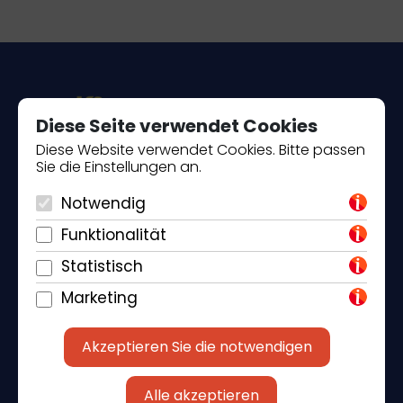
Diese Seite verwendet Cookies
Diese Website verwendet Cookies. Bitte passen
Sie die Einstellungen an.
Piantade 41, 52440 Poreč
Notwendig
+385 98 184 4015
Funktionalität
info@klickandbook.com
Statistisch
Marketing
Akzeptieren Sie die notwendigen
Alle akzeptieren