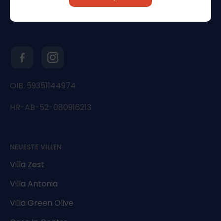
OIB: 59351144974
HR-AB-52-080916213
NEUESTE VILLEN
Villa Zest
Villa Antonia
Villa Green Olive