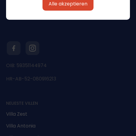
Alle akzeptieren
OIB: 59351144974
HR-AB-52-080916213
NEUESTE VILLEN
Villa Zest
Villa Antonia