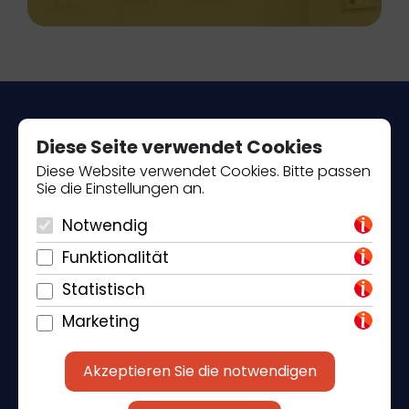
Diese Seite verwendet Cookies
Diese Website verwendet Cookies. Bitte passen
Sie die Einstellungen an.
Piantade 41, 52440 Poreč
Notwendig
+385 98 184 4015
Funktionalität
info@klickandbook.com
Statistisch
Marketing
Akzeptieren Sie die notwendigen