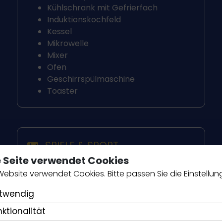
Kühlschrank mit Gefrierfach
Induktionskochfeld
Kessel
Mikrowelle
Mixer
Ofen
Geschirrspülmaschine
Toaster
SPIELE & SPORT
e Seite verwendet Cookies
Website verwendet Cookies. Bitte passen Sie die Einstellun
twendig
nktionalität