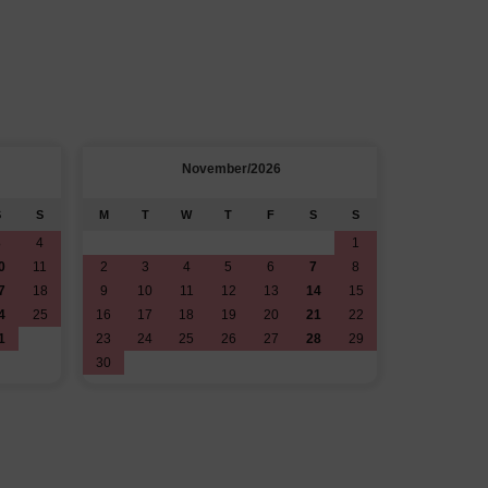
November/2026
S
S
M
T
W
T
F
S
S
M
T
3
4
1
1
0
11
2
3
4
5
6
7
8
7
8
7
18
9
10
11
12
13
14
15
14
15
4
25
16
17
18
19
20
21
22
21
22
1
23
24
25
26
27
28
29
28
29
30