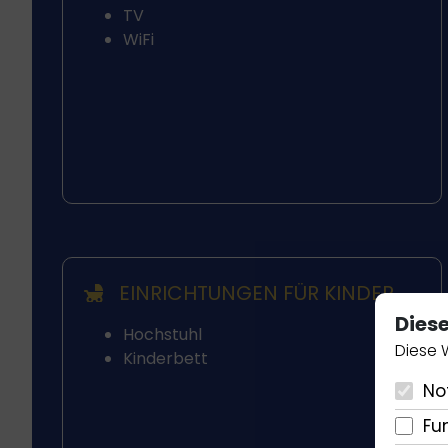
TV
WiFi
EINRICHTUNGEN FÜR KINDER
Dies
Hochstuhl
Diese 
Kinderbett
No
Fu