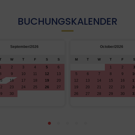
BUCHUNGSKALENDER
September/2026
October/2026
T
W
T
F
S
S
M
T
W
T
F
1
2
3
4
5
6
1
2
8
9
10
11
12
13
5
6
7
8
9
1
15
16
17
18
19
20
12
13
14
15
16
1
22
23
24
25
26
27
19
20
21
22
23
2
29
30
26
27
28
29
30
3