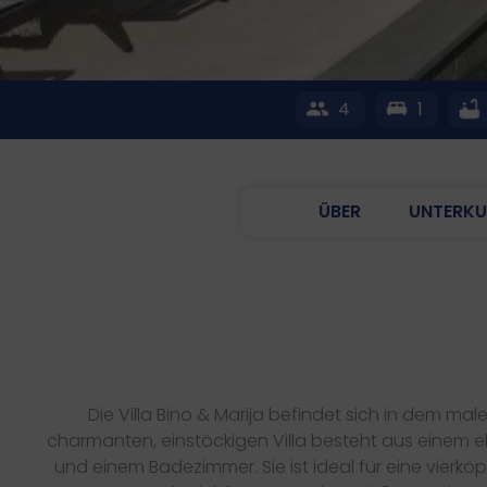
4
1
ÜBER
UNTERKU
Die Villa Bino & Marija befindet sich in dem male
charmanten, einstöckigen Villa besteht aus einem 
und einem Badezimmer. Sie ist ideal für eine vierk