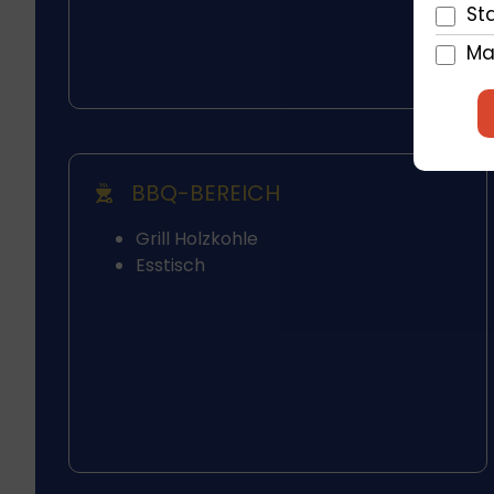
Sta
Ma
BBQ-BEREICH
Grill Holzkohle
Esstisch