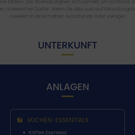
e tanken. Die Abende eignen sich perfekt, um köstliche Gr
ner, malerischer Dörfer. Wenn Sie also Lust auf Erkundungs
Juwelen in einer halben Autostunde oder weniger.
UNTERKUNFT
ANLAGEN
KÜCHEN-ESSENTIALS
Kaffee Espresso