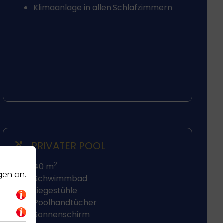
Klimaanlage in allen Schlafzimmern
PRIVATER POOL
2
40 m
gen an.
Schwimmbad
Liegestühle
Poolhandtücher
Sonnenschirm