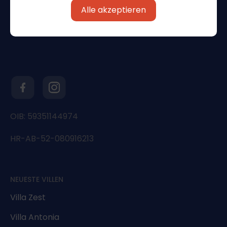
Alle akzeptieren
OIB: 59351144974
HR-AB-52-080916213
NEUESTE VILLEN
Villa Zest
Villa Antonia