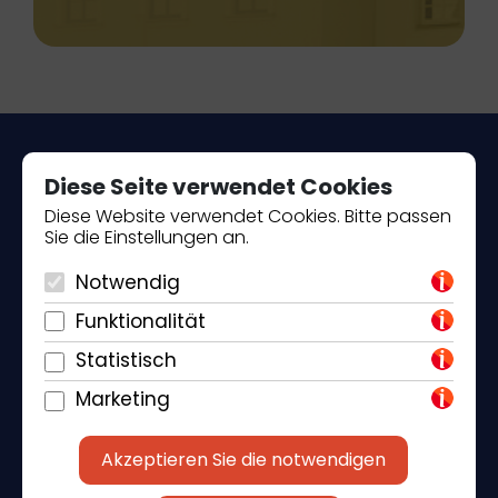
Diese Seite verwendet Cookies
Diese Website verwendet Cookies. Bitte passen
Sie die Einstellungen an.
Piantade 41, 52440 Poreč
Notwendig
+385 98 184 4015
Funktionalität
Statistisch
info@klickandbook.com
Marketing
Akzeptieren Sie die notwendigen