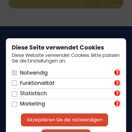
Diese Seite verwendet Cookies
Diese Website verwendet Cookies. Bitte passen
Sie die Einstellungen an.
Piantade 41, 52440 Poreč
Notwendig
+385 98 184 4015
Funktionalität
info@klickandbook.com
Statistisch
Marketing
Akzeptieren Sie die notwendigen