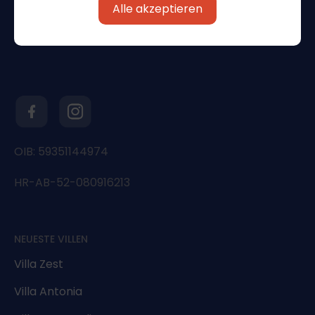
Alle akzeptieren
OIB: 59351144974
HR-AB-52-080916213
NEUESTE VILLEN
Villa Zest
Villa Antonia