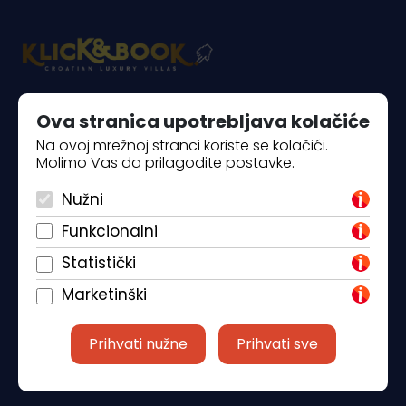
Piantade 41, 52440 Poreč
Ova stranica upotrebljava kolačiće
Na ovoj mrežnoj stranci koriste se kolačići.
+385 98 184 4015
Molimo Vas da prilagodite postavke.
info@klickandbook.com
Nužni
Funkcionalni
Statistički
Marketinški
Prihvati nužne
Prihvati sve