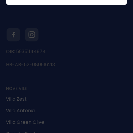
OIB: 59351144974
HR-AB-52-080916213
NOVE VILE
Villa Zest
Villa Antonia
Villa Green Olive