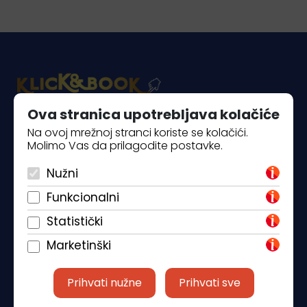
Ova stranica upotrebljava kolačiće
Piantade 41, 52440 Poreč
Na ovoj mrežnoj stranci koriste se kolačići.
Molimo Vas da prilagodite postavke.
+385 98 184 4015
Nužni
info@klickandbook.com
Funkcionalni
Statistički
Marketinški
Prihvati nužne
Prihvati sve