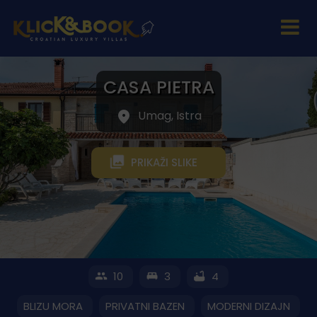
CASA PIETRA
Umag, Istra
PRIKAŽI SLIKE
10
3
4
BLIZU MORA
PRIVATNI BAZEN
MODERNI DIZAJN