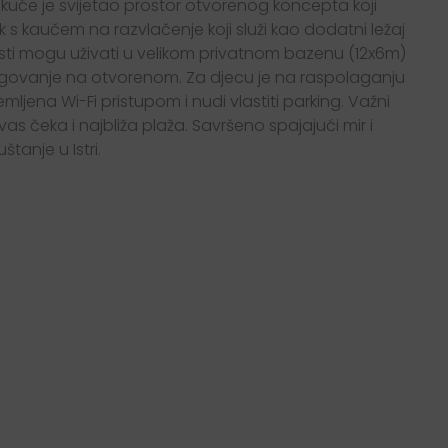
kuće je svijetao prostor otvorenog koncepta koji
kaučem na razvlačenje koji služi kao dodatni ležaj
osti mogu uživati u velikom privatnom bazenu (12x6m)
a blagovanje na otvorenom. Za djecu je na raspolaganju
ljena Wi-Fi pristupom i nudi vlastiti parking. Važni
as čeka i najbliža plaža. Savršeno spajajući mir i
štanje u Istri.