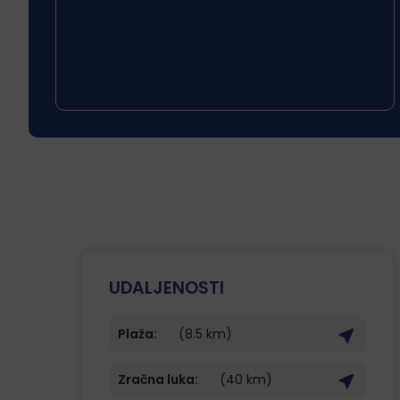
UDALJENOSTI
Plaža:
(8.5 km)
Zračna luka:
(40 km)