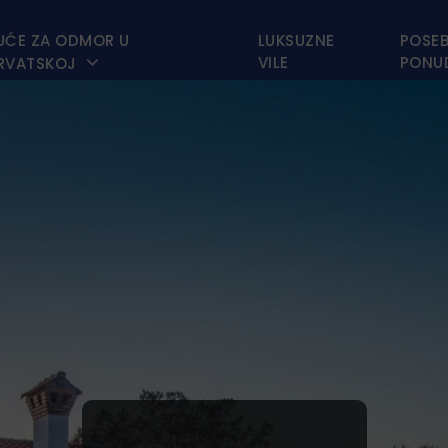
UĆE ZA ODMOR U
LUKSUZNE
POSE

VILE
PONU
RVATSKOJ