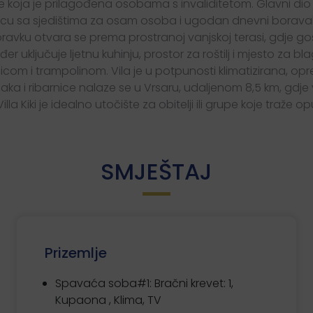
oja je prilagođena osobama s invaliditetom. Glavni dio 
 sa sjedištima za osam osoba i ugodan dnevni boravak s 
oravku otvara se prema prostranoj vanjskoj terasi, gdje g
đer uključuje ljetnu kuhinju, prostor za roštilj i mjesto z
com i trampolinom. Vila je u potpunosti klimatizirana, oprem
naka i ribarnice nalaze se u Vrsaru, udaljenom 8,5 km, gdje v
illa Kiki je idealno utočište za obitelji ili grupe koje traže opu
SMJEŠTAJ
Prizemlje
Spavaća soba#1:
Bračni krevet: 1,
Kupaona , Klima, TV