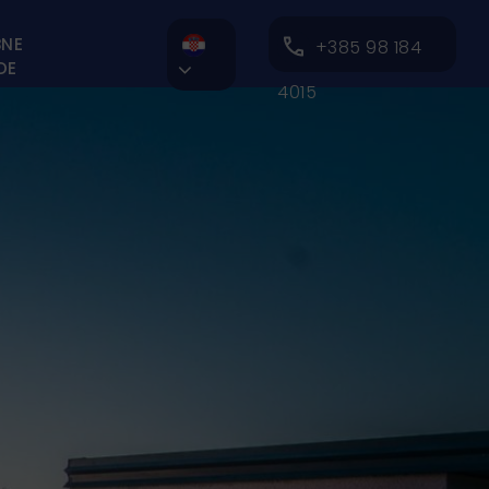
BNE
+385 98 184
DE

4015