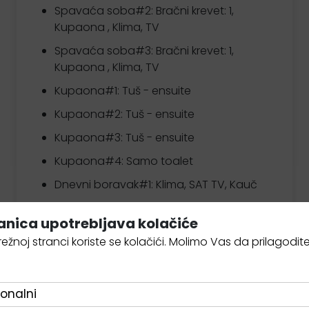
Spavaća soba#2:
Bračni krevet: 1,
Kupaona , Klima, TV
Spavaća soba#3:
Bračni krevet: 1,
Kupaona , Klima, TV
Kupaona#1: Tuš - ensuite
Kupaona#2: Tuš - ensuite
Kupaona#3: Tuš - ensuite
Kupaona#4: Samo toalet
Dnevni boravak#1: Klima, SAT TV, Kauč
anica upotrebljava kolačiće
ežnoj stranci koriste se kolačići. Molimo Vas da prilagodit
onalni
SADRŽAJI