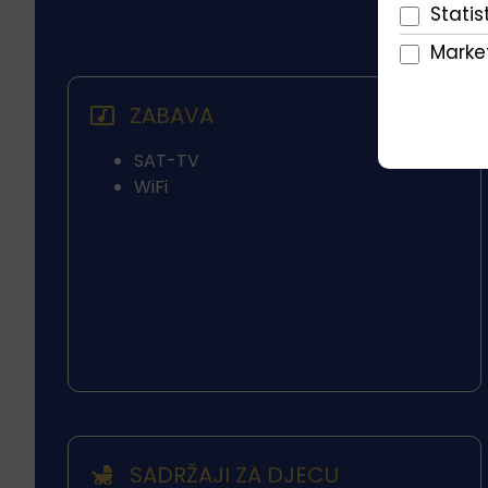
Statist
Market
ZABAVA
SAT-TV
WiFi
SADRŽAJI ZA DJECU