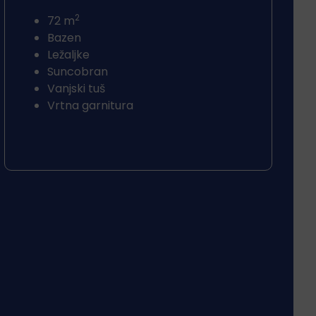
2
72 m
Bazen
Ležaljke
Suncobran
Vanjski tuš
Vrtna garnitura