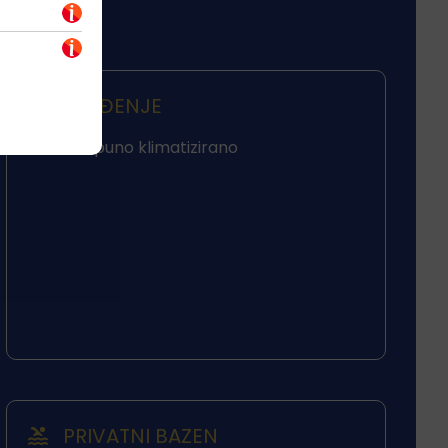
HLAĐENJE
Potpuno klimatizirano
PRIVATNI BAZEN