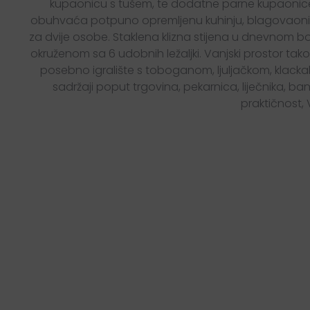
kupaonicu s tušem, te dodatne parne kupaonice k
obuhvaća potpuno opremljenu kuhinju, blagovaonicu
za dvije osobe. Staklena klizna stijena u dnevnom b
okruženom sa 6 udobnih ležaljki. Vanjski prostor tako
posebno igralište s toboganom, ljuljačkom, klackali
sadržaji poput trgovina, pekarnica, liječnika, ba
praktičnost, V