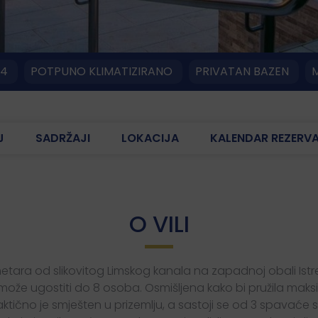
4
POTPUNO KLIMATIZIRANO
PRIVATAN BAZEN
M
J
SADRŽAJI
LOKACIJA
KALENDAR REZERV
O VILI
tara od slikovitog Limskog kanala na zapadnoj obali Istre
ože ugostiti do 8 osoba. Osmišljena kako bi pružila maks
ktično je smješten u prizemlju, a sastoji se od 3 spavaće 