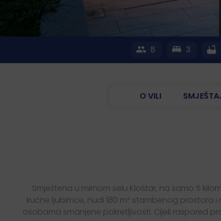
8
3
O VILI
SMJEŠTA
Smještena u mirnom selu Kloštar, na samo 5 kilome
kućne ljubimce, nudi 180 m² stambenog prostora i m
osobama smanjene pokretljivosti. Cijeli raspored pra