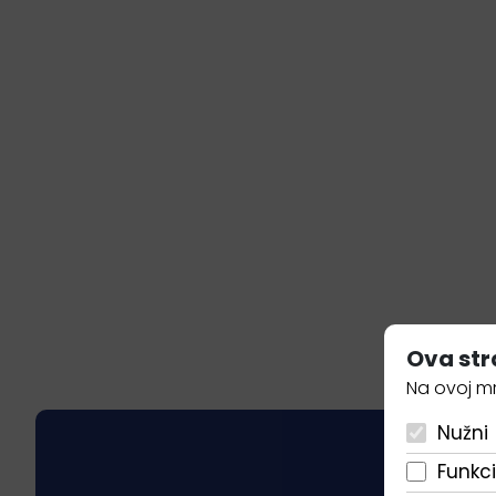
Ova str
Na ovoj mr
Nužni
Funkci