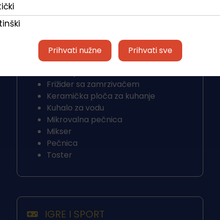
ički
inški
Prihvati nužne
Prihvati sve
KUHINJA
Filter aparat za kavu
Frižider sa zamrzivačem
Keramička ploča za kuhanje
Kuhalo za vodu
Mikrovalna pečnica
Mikser
Pečnica
Toster
IGRE I SPORT