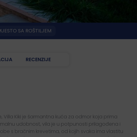
JESTO SA ROŠTILJEM
ACIJA
RECENZIJE
, Villa Kiki je šarmantna kuća za odmor koja prima
imalnu udobnost, vila je u potpunosti prilagođena i
sobe s bračnim krevetima, od kojih svaka ima vlastitu