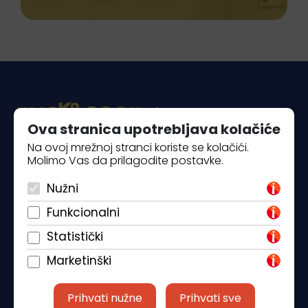
Ova stranica upotrebljava kolačiće
Na ovoj mrežnoj stranci koriste se kolačići.
Molimo Vas da prilagodite postavke.
Piantade 41, 52440 Poreč
+385 98 184 4015
Nužni
Funkcionalni
info@klickandbook.com
Statistički
Marketinški
Prihvati nužne
Prihvati sve