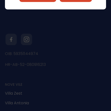
OIB: 59351144974
HR-AB-52-080916213
NOVE VILE
Villa Zest
Villa Antonia