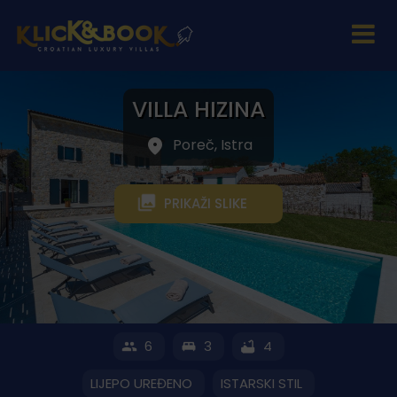
VILLA HIZINA
Poreč, Istra
PRIKAŽI SLIKE
6
3
4
LIJEPO UREĐENO
ISTARSKI STIL