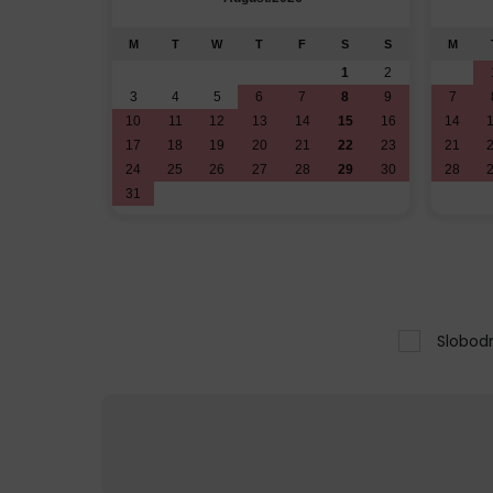
M
T
W
T
F
S
S
M
1
2
3
4
5
6
7
8
9
7
10
11
12
13
14
15
16
14
17
18
19
20
21
22
23
21
24
25
26
27
28
29
30
28
31
Slobod