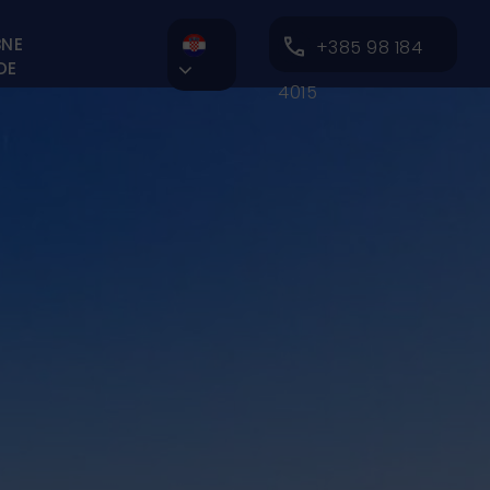
BNE
+385 98 184
DE

4015