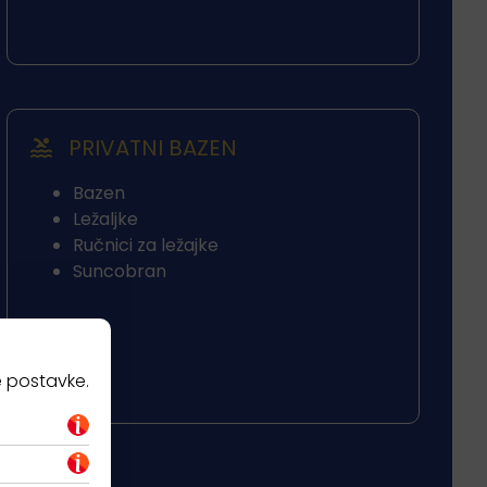
PRIVATNI BAZEN
Bazen
Ležaljke
Ručnici za ležajke
Suncobran
e postavke.