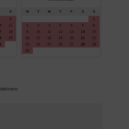
S
S
M
T
W
T
F
S
S
M
T
3
4
1
1
0
11
2
3
4
5
6
7
8
7
8
7
18
9
10
11
12
13
14
15
14
15
4
25
16
17
18
19
20
21
22
21
22
1
23
24
25
26
27
28
29
28
29
30
lektirano