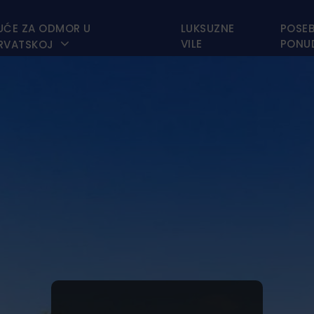
UĆE ZA ODMOR U
LUKSUZNE
POSE

VILE
PONU
RVATSKOJ