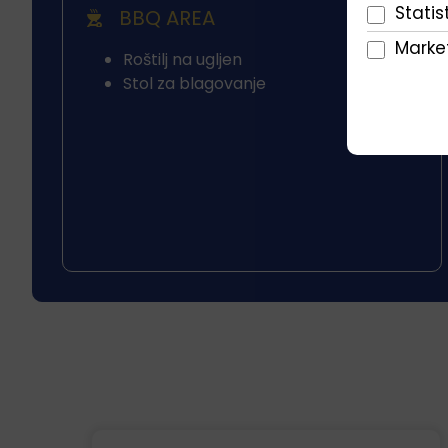
Statist
BBQ AREA
Market
Roštilj na ugljen
Stol za blagovanje