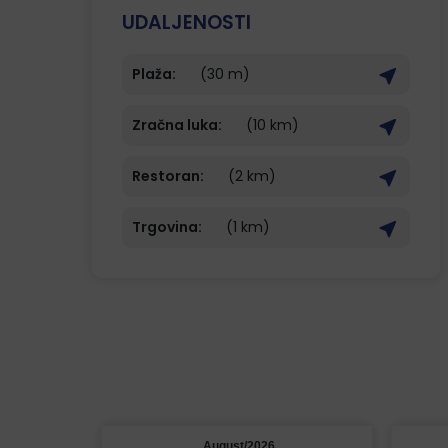
UDALJENOSTI
Plaža:
(30 m)
Zračna luka:
(10 km)
Restoran:
(2 km)
Trgovina:
(1 km)
August/2026