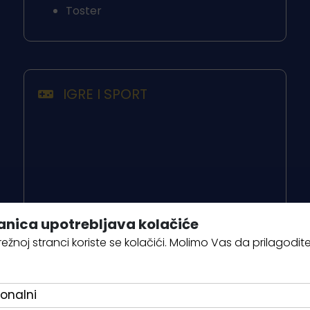
Toster
IGRE I SPORT
anica upotrebljava kolačiće
ežnoj stranci koriste se kolačići. Molimo Vas da prilagodit
onalni