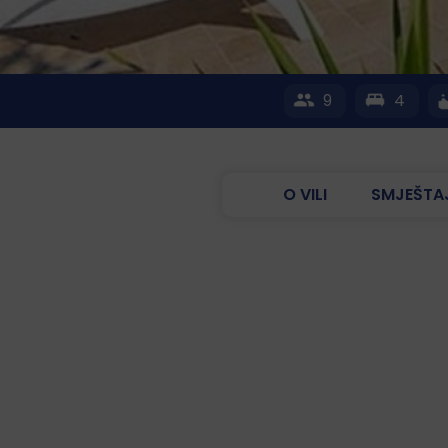
9
4
O VILI
SMJEŠTA