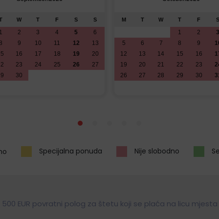
T
W
T
F
S
S
M
T
W
T
F
1
2
3
4
5
6
1
2
8
9
10
11
12
13
5
6
7
8
9
1
15
16
17
18
19
20
12
13
14
15
16
1
22
23
24
25
26
27
19
20
21
22
23
2
29
30
26
27
28
29
30
3
Specijalna ponuda
Nije slobodno
Se
no
500 EUR povratni polog za štetu koji se plaća na licu mjesta