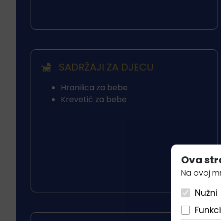
SADRŽAJI ZA DJECU
Hranilica za bebe
Krevetić za bebe
Ova str
Na ovoj mr
Nužni
Funkci