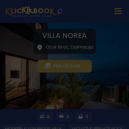
VILLA NOREA
Otok Brač, Dalmacija
PRIKAŽI SLIKE
8
3
3
MODERN & LUXURIOUS VILLA
JACUZZI & PRIVATE POOL