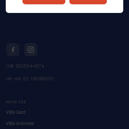
OIB: 59351144974
HR-AB-52-080916213
NOVE VILE
Villa Zest
Villa Antonia