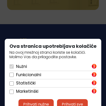
Ova stranica upotrebljava kolačiće
Na ovoj mrežnoj stranci koriste se kolačići.
Molimo Vas da prilagodite postavke.
Piantade 41, 52440 Poreč
Nužni
+385 98 184 4015
Funkcionalni
info@klickandbook.com
Statistički
Marketinški
Prihvati nužne
Prihvati sve