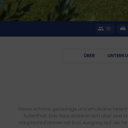
10
ÜBER
UNTERKU
Dieses schöne, geräumige und erholsame Ferienha
Aufenthalt. Das Haus erstreckt sich über zwe
Hauptschlafzimmer mit Bad, Ausgang auf die Terr