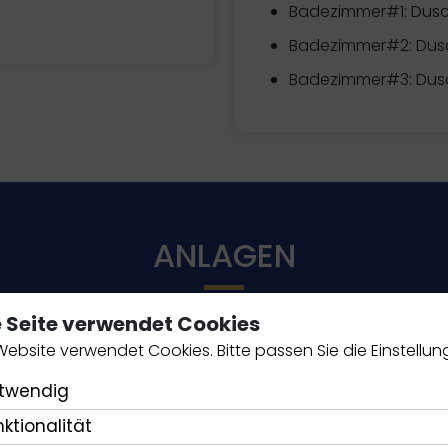
Badezimmer#1: Dusc
Badezimmer#2: Dus
Badezimmer#3: Dus
ANLAGEN
e Seite verwendet Cookies
Website verwendet Cookies. Bitte passen Sie die Einstellun
KÜCHEN-ESSENTIALS
twendig
Kaffeefilter
nktionalität
Kühlschrank mit Gefrierfach