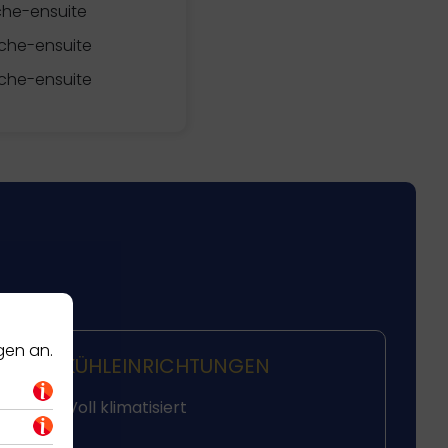
he-ensuite
che-ensuite
che-ensuite
gen an.
KÜHLEINRICHTUNGEN
Voll klimatisiert