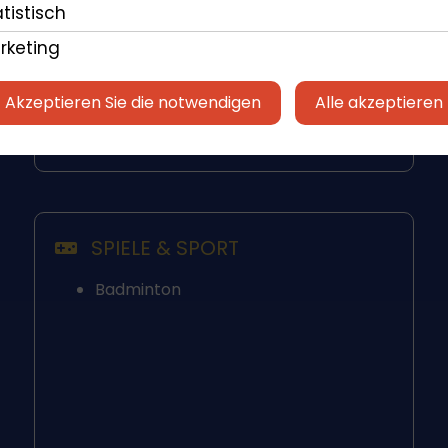
Induktionskochfeld
tistisch
Kessel
rketing
Mikrowelle
Ofen
Akzeptieren Sie die notwendigen
Alle akzeptieren
Geschirrspülmaschine
Toaster
SPIELE & SPORT
Badminton