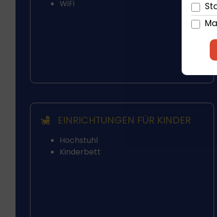
WiFi
Sta
Ma
EINRICHTUNGEN FÜR KINDER
Hochstuhl
Kinderbett