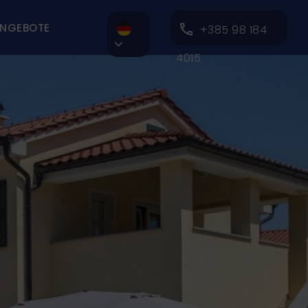
NGEBOTE
+385 98 184

4015