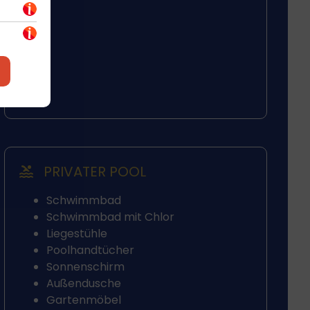
PRIVATER POOL
Schwimmbad
Schwimmbad mit Chlor
Liegestühle
Poolhandtücher
Sonnenschirm
Außendusche
Gartenmöbel