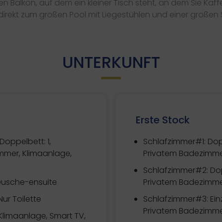
Balkon, auf dem ein kleiner Tisch steht, an dem Sie Kaf
direkt zum großen Pool mit Liegestühlen und einer großen
UNTERKUNFT
Erste Stock
Doppelbett: 1,
Schlafzimmer#1:
Dop
mmer, Klimaanlage,
Privatem Badezimme
Schlafzimmer#2:
Dop
Dusche-ensuite
Privatem Badezimme
ur Toilette
Schlafzimmer#3:
Ein
Privatem Badezimme
limaanlage, Smart TV,