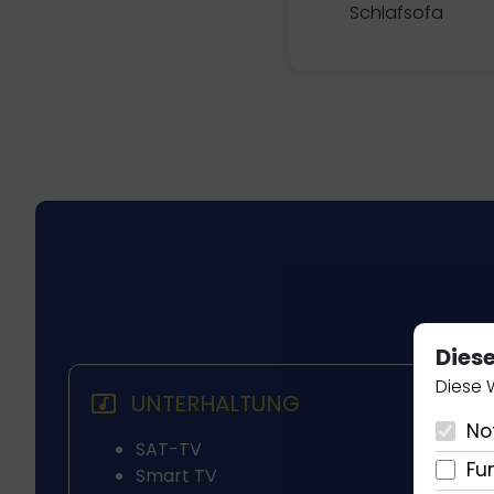
Schlafsofa
Dies
Diese 
UNTERHALTUNG
No
SAT-TV
Fu
Smart TV